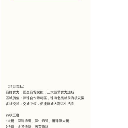
【項目賣點】
品牌實力：國企品質賦能，三大巨擘實力護航
區域價值：深珠合作示範區，珠海北築就前海後花園
多維交通：交通中樞，便捷連通大灣區生活圈
四橫五縱
3大橋：深珠通道、深中通道、港珠澳大橋
2快線：金琴快線、興業快線