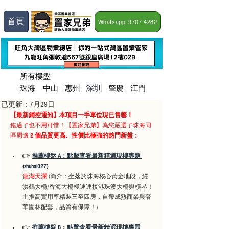
首頁
Whatsapp: 9707 4282
所有樓盤
深圳
珠海
​中山
惠州
肇慶
江門
已更新：
7月29日
【最新銷控通知】本項目一手單位現已售罄！
錯過了也不用可惜！【置家兄弟】為您嚴選了珠海同
區周邊 
2 個品質更高、性價比極強的熱門新盤
：
👉 
推薦樓盤 A：點擊查看最新精選現樓專題 
(zhuhai027)
龍湖天瀾
 (簡介：坐落於珠海核心黃金地段，經
洪鶴大橋/香海大橋極速連接港珠澳大橋與橫琴！
主推高實用率精裝三至四房，自帶成熟商業與奢
華園林配套，品質有保障！)
👉 
推薦樓盤 B：點擊查看最新精選現樓專題 