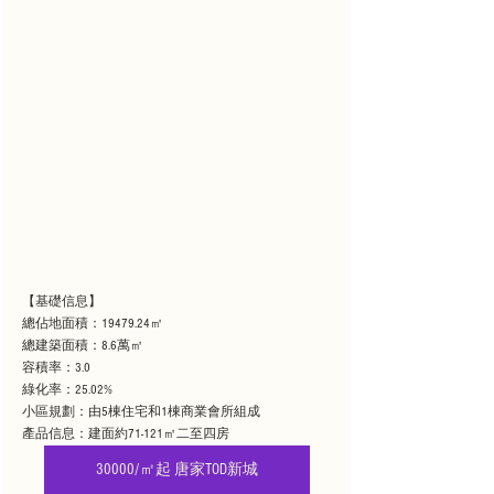
【基礎信息】
總佔地面積：19479.24㎡
總建築面積：8.6萬㎡
容積率：3.0
綠化率：25.02%
小區規劃：由5棟住宅和1棟商業會所組成
產品信息：建面約71-121㎡二至四房
30000/㎡起 唐家TOD新城