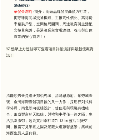
(zhuhai022)
華發金灣府
 (簡介：龍頭品牌發展商傾力打造，
扼守珠海同城交通樞紐。主推高性價比、高得房
率精裝戶型，空間格局開闊，周邊教育與生活配
套極其完善，是港澳業主實現渡假、養老與自住
置業的安心首選！)
💡 點擊上方連結即可查看項目詳細測評與最新優惠資
訊！
清能嶺秀薈是繼正邦嶺秀城、清能思源府、嶺秀城壹
號、金灣海灣壹號項目後的又一力作，採用行列式科
學佈局，南北朝向板樓設計，使住宅與環境有機結
合，形成豐富的天際線，與禮和中學僅一路之隔，生
活氛圍濃郁；超高實用率打造71-121㎡靈活百變空
間，推窗可見半圓之園及景觀大道蔥鬱盛景，築就前
海西生態人居典範。