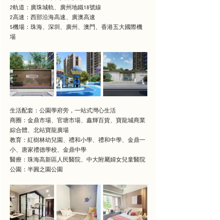
2軌道：廣珠城軌、廣州地鐵18號線
2高速：西部沿海高速、廣澳高速
5機場：珠海、深圳、廣州、澳門、香港五大國際機
場
生活配套：公園學府旁，一站式灣心生活
商圈：金鼎市場、官塘市場、鑫輝百貨、寶龍城商業
綜合體、北站寶龍廣場
教育：紅樹林幼兒園、禮和小學、禮和中學、金鼎一
小、唐家禮德學校、金鼎中學
醫療：珠海高新區人民醫院、中大附屬婦女兒童醫院
公園：半圓之園公園