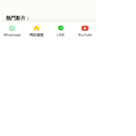
熱門影片：
https://www.youtube.com/watch?v=y3vvZa0DX7c
Whatsapp
灣區樓盤
LINE
YouTube
Whatsapp 優惠查詢
【置家兄弟溫馨提示】想尋找類似本項目的低總價、
高實用率珠海樓？置家兄弟提供專車睇樓與盤源對接
服務，為您爭取珠海熱門現樓的港澳業主獨享內部限
時優惠與獨家購房大禮包！