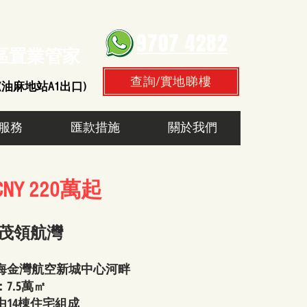
9707 4282
區置業管家
查詢/實地睇樓
 (油麻地站A1出口)
服務
匯款措施
關於我們
NY 220萬起
茂領航灣
海金灣航空新城中心河畔
7.5萬㎡
由14棟住宅組成