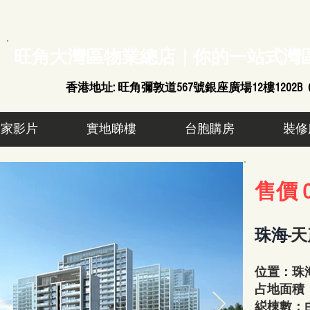
​旺角大灣區物業總店｜你的一站式灣
​香港地址: 旺角彌敦道567號銀座廣場12樓1202B
置家影片
實地睇樓
台胞購房
裝修
售價 C
天
珠海-
位置：珠
占地面積：
縂棟數：