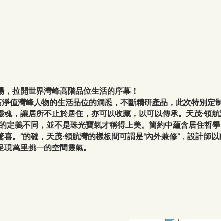
場，拉開世界灣峰高階品位生活的序幕！
高淨值灣峰人物的生活品位的洞悉，不斷精研產品，此次特別定
天茂·領航
靈魂，讓居所不止於居住，亦可以收藏，以可以傳承。
美的定義不同，並不是珠光寶氣才稱得上美。簡約中蘊含居住哲
天茂·領航灣
驚喜。”的確，
的樣板間可謂是“內外兼修”，設計師
呈現萬里挑一的空間靈氣。