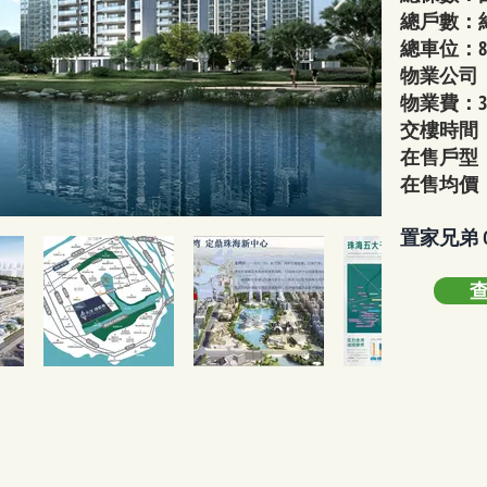
總戶數：約
總車位：8
物業公司
物業費：3
交樓時間：2
在售戶型：
在售均價：2
​置家兄弟 C
查