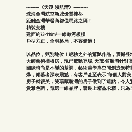
----——《天茂·領航灣》——-----
珠海金灣航空新城優質樓盤
距離金灣華發商都僅馬路之隔！
精裝交樓
建面約73-119m²一線瞰河板樓
戶型方正，全明格局，不容錯過！
以品位，甄別地位！經驗之外的驚艷作品，震撼登
天茂·領航灣
大師藝術樣板房，現已驚艷登場,
針對
國際時尚是不變的基調，藝術美學為空間創造獨特
爆，傾慕者深表震撼，有客戶甚至表示“每個人對
房子就很美，雙瑞藏瓏灣的房子做到了這點，令人
貴雅色調，甄選一線品牌，奢裝上精益求精，只為