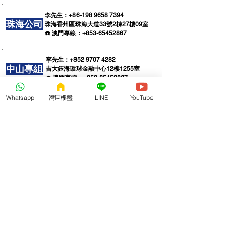
李先生：+86-198
9658 7394
珠海公司
珠
海香州區珠海大道33號2棟27樓09室
☎️ 澳門專線：+853-65452867
李先生：+852
9707 4282
中山專組
吉大鈺海環球金融中心12樓1255室
☎️ 澳門專線：+853-65452867
Whatsapp
灣區樓盤
LINE
YouTube
李先生：+852
9707 4282
惠州公司
惠州大亞灣大道228號壹品國際26樓16室
☎️ 裝修專線：+86
198 658 7394