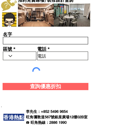
名字
區號
電話
查詢優惠折扣
李先生：+852
5496 9654
香港熱點
旺角彌敦道567號銀座廣場12樓02B室
☎️ 旺角熱線：2886 1990