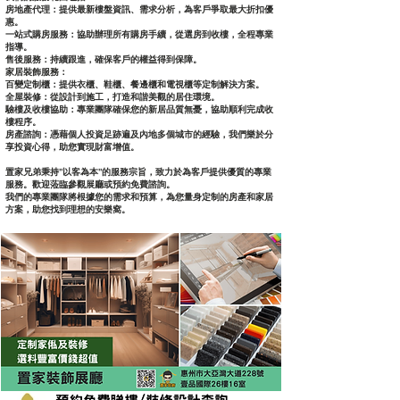
房地產代理：提供最新樓盤資訊、需求分析，為客戶爭取最大折扣優
惠。
一站式購房服務：協助辦理所有購房手續，從選房到收樓，全程專業
指導。
售後服務：持續跟進，確保客戶的權益得到保障。
家居裝飾服務：
百變定制櫃：提供衣櫃、鞋櫃、餐邊櫃和電視櫃等定制解決方案。
全屋裝修：從設計到施工，打造和諧美觀的居住環境。
驗樓及收樓協助：專業團隊確保您的新居品質無憂，協助順利完成收
樓程序。
房產諮詢：憑藉個人投資足跡遍及內地多個城市的經驗，我們樂於分
享投資心得，助您實現財富增值。
置家兄弟秉持"以客為本"的服務宗旨，致力於為客戶提供優質的專業
服務。歡迎蒞臨參觀展廳或預約免費諮詢。
我們的專業團隊將根據您的需求和預算，為您量身定制的房產和家居
方案，助您找到理想的安樂窩。