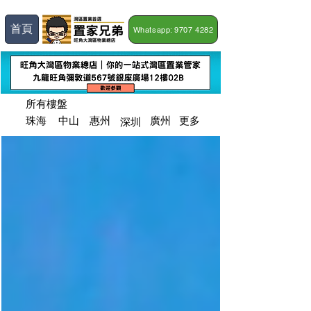
首頁
Whatsapp: 9707 4282
所有樓盤
深圳
​珠海
​中山
​惠州
廣州
更多