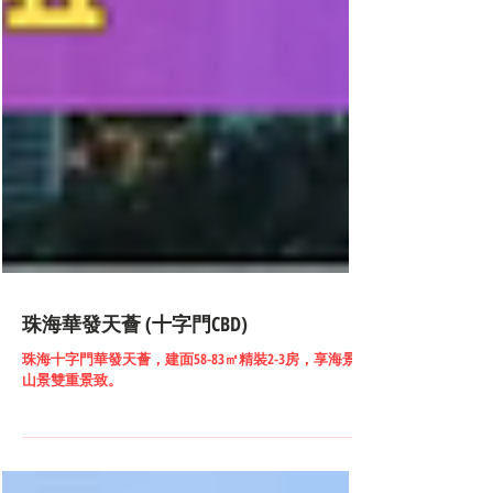
珠海華發天薈 (十字門CBD)
珠海十字門華發天薈，建面58-83㎡精裝2-3房，享海景
山景雙重景致。