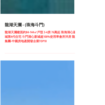
龍湖天瀾 - (珠海斗門)
龍湖天瀾建面約84-144㎡戶型 3-4房 76萬起 珠海湖心新
城第4代住宅 斗門湖心新城超100%使用率會所洋房 龍湖
集團-中國房地產開發企業TOP10