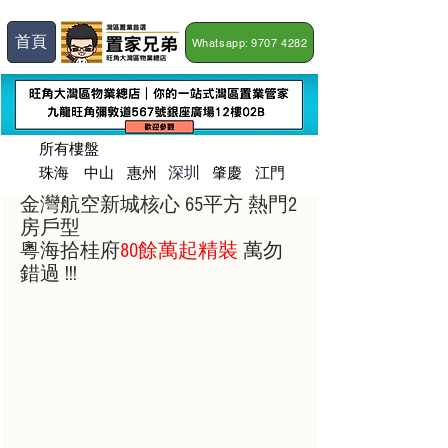
首頁
Whatsapp: 9707 4282
所有樓盤
深圳
珠海
​中山
惠州
肇慶
江門
金灣航空新城核心 65平方 熱門2
房戶型 
粵海拾桂府
80餘萬起精裝
 萬勿
錯過 !!!