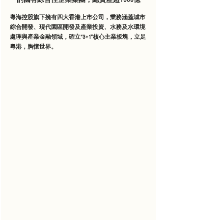
的國有綜合性企業集團，總資產超1500億
粵海控股旗下擁有四大香港上市公司，業務涵蓋城市
綜合開發、現代園區開發及產業投資、水務及水環境
處理與產業金融領域，確立“3+1”核心主業板塊，立足
粵港，胸懷世界。