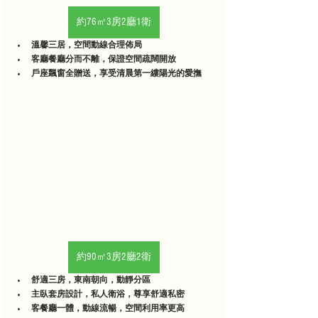
約76㎡3房2廳1衛
溫馨三居，空間動線合理佈局
客廳餐廳分而不離，保證空間疏闊開放
戶座飄窗全贈送，享受清晨第一縷陽光的愛撫
約90㎡3房2廳2衛
舒適三房，東南朝向，動靜分區
主臥套房設計，私人衛浴，尊享舒適私密
客餐廳一體，動線流暢，空間利用率更高