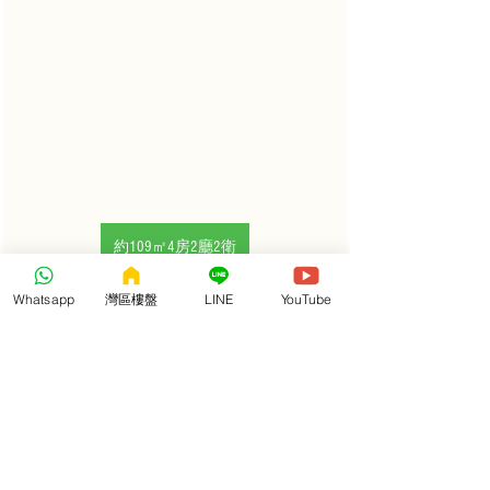
約109㎡4房2廳2衛
舒適四房，格局方正，居家分佈合理
Whatsapp
灣區樓盤
LINE
YouTube
南北通透，雙陽台設計，縱享陽光與生活
全明通透，奢華套間主臥，私密尊貴