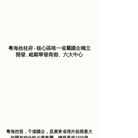
粵海拾桂府 - 核心區唯一省屬國企獨立
開發 , 毗鄰華發商都、六大中心
粵海控股，千億國企，是廣東省境外規模最大