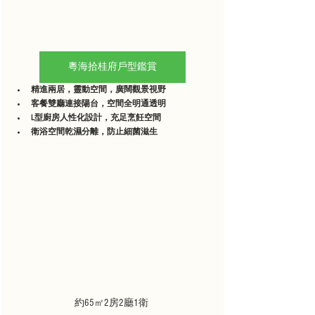
粵海拾桂府戶型鑑賞
精進兩居，靈動空間，廣闊觀景視野
客餐雙廳連接陽台，空間全明通透明
L型廚房人性化設計，充足烹飪空間
衛浴空間乾濕分離，防止細菌滋生
約65㎡2房2廳1衛 