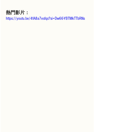
熱門影片：
https://youtu.be/4fA8a7esfqs?si=Dw66-YBTMkTTbRNs