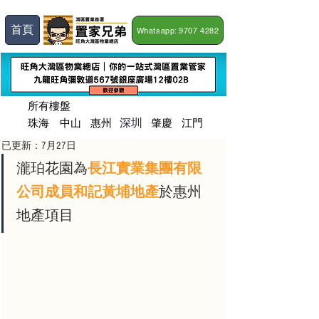
首頁
Whatsapp: 9707 4282
所有樓盤
深圳
珠海
​中山
惠州
肇慶
江門
已更新：
7月27日
瀧珀花園為
長江實業集團有限
公司成員和記黃埔地產
於惠州
地產項目