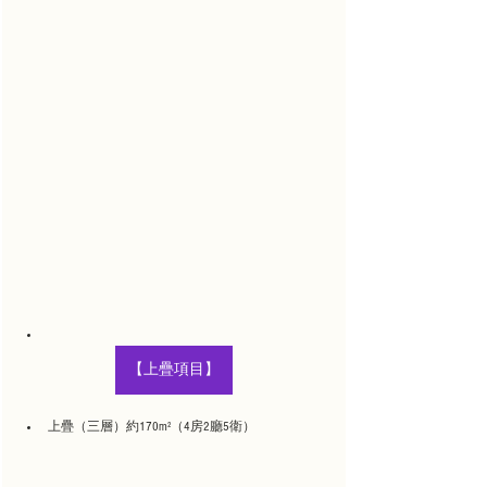
【上疊項目】
上疊（三層）約170m²（4房2廳5衛）