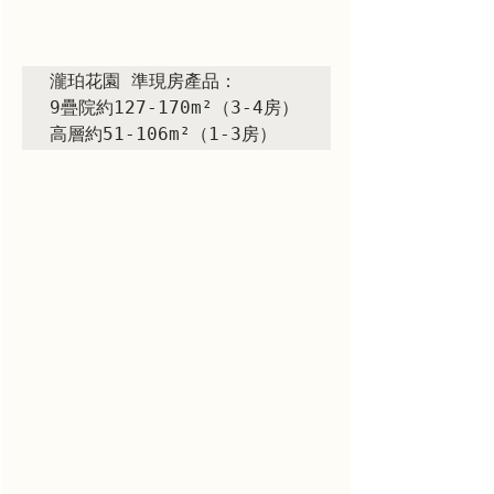
瀧珀花園 準現房產品：

9疊院約127-170m²（3-4房）

高層約51-106m²（1-3房）