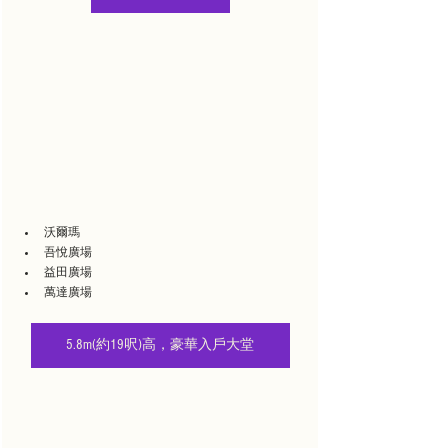
沃爾瑪
吾悅廣場
益田廣場
萬達廣場
5.8m(約19呎)高，豪華入戶大堂