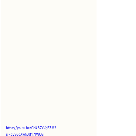
https://youtu.be/GH487zVgBZM?
si=gVv6gXwh3Q17fWQG