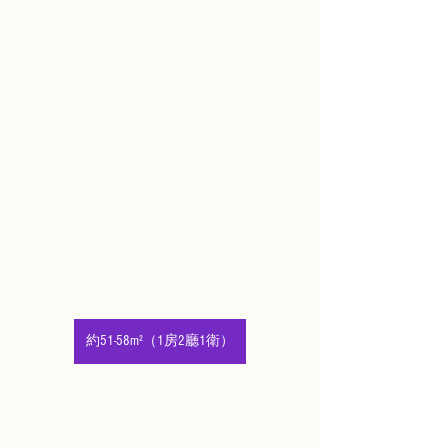
約51-58m²（1房2廳1衛）