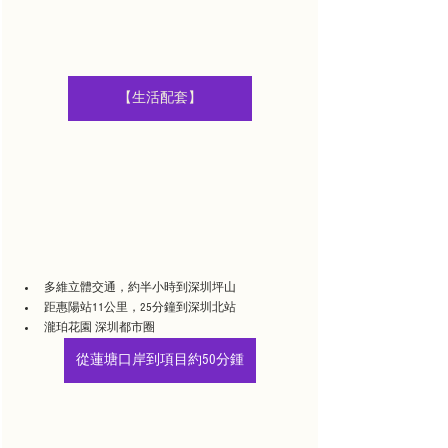
【生活配套】
多維立體交通，約半小時到深圳坪山
距惠陽站11公里，25分鐘到深圳北站
瀧珀花園 深圳都市圈
從蓮塘口岸到項目約50分鍾