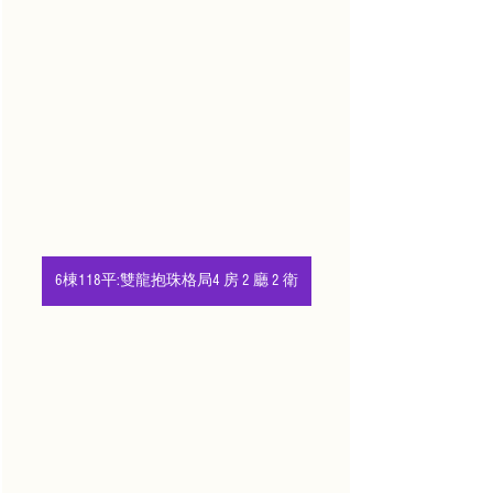
6棟118平:雙龍抱珠格局4 房 2 廳 2 衛