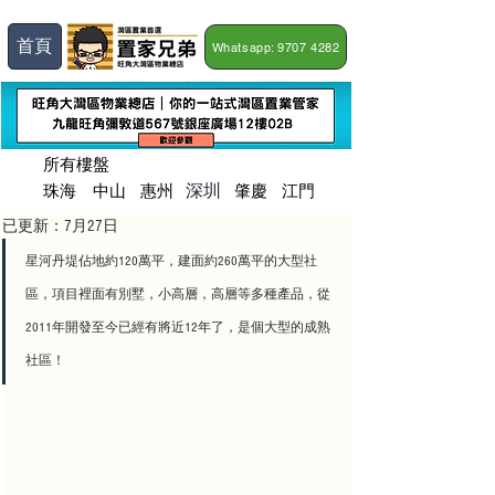
首頁
Whatsapp: 9707 4282
所有樓盤
深圳
珠海
​中山
惠州
肇慶
江門
已更新：
7月27日
星河丹堤佔地約120萬平，建面約260萬平的大型社
區，項目裡面有別墅，小高層，高層等多種產品，從
2011年開發至今已經有將近12年了，是個大型的成熟
社區！