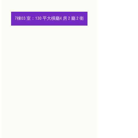
7棟03 室：130 平大橫廳4 房 2 廳 2 衛