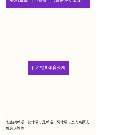
星河CoCogardn已營業（含電影院及永輝超市等）
社区配备体育公园
包含網球場，籃球場，足球場，羽球場，室內高爾夫
健身房等等