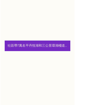
社區帶7萬名平丹悅湖和三公里環湖棧道，環境優美，社區高端