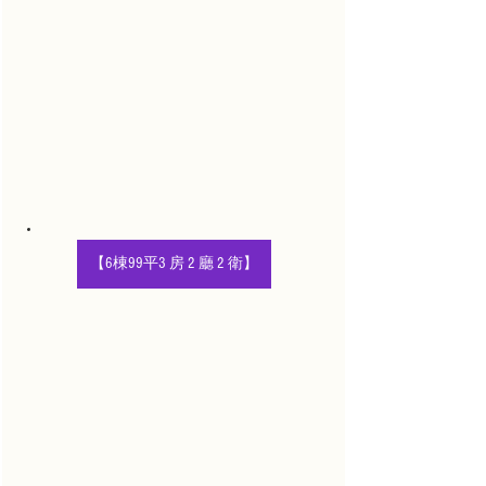
【6棟99平3 房 2 廳 2 衛】