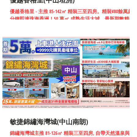
優越香格里 - 主推 85-142㎡ 精裝三至四房。精裝¥80餘萬起 5
分鐘即達珠海香洲！50 萬㎡ 成熟生活大城，最新期數精裝
現樓發售，樓下即享繁華商圈，即買即入住。
敏捷錦繡海灣城(中山南朗)
錦繡海灣城主推 81-126㎡ 精裝三至四房, 自帶天然溫泉與成