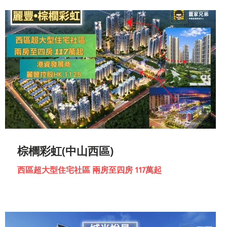
棕櫚彩虹(中山西區)
西區超大型住宅社區 兩房至四房 117萬起