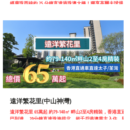
經廣珠西線約 25 分鐘直達港珠澳大橋！獨享高爾夫球場、
五桂山與湖景四重景觀，精裝現樓發售 即買即入住。
遠洋繁花里(中山神灣)
遠洋繁花里 65萬起 約79-140㎡ 畔山2至4房精裝，香港直通
巴到達 。20分鐘直達珠海拱北，超千戶港澳業主入住，即
買即收樓。