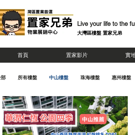
​Live your life to the fu
​大灣區樓盤 置家兄弟
首頁
置家影片
實
全部
所有樓盤
中山樓盤
珠海樓盤
惠州樓盤