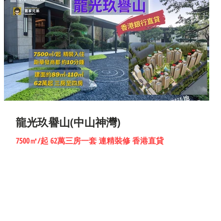
龍光玖譽山(中山神灣)
7500㎡/起 62萬三房一套 連精裝修 香港直貸