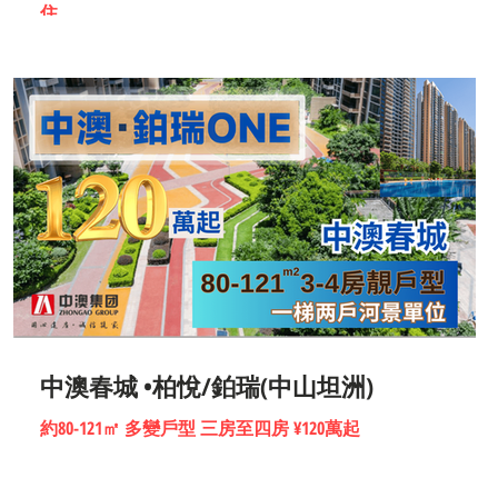
住
中澳春城 •柏悅/鉑瑞(中山坦洲)
大
約80-121㎡ 多變戶型 三房至四房 ¥120萬起