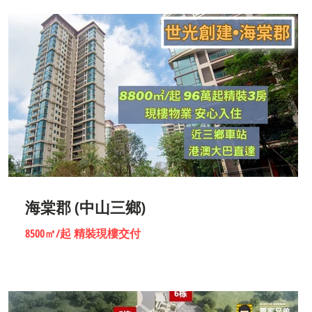
海棠郡 (中山三鄉)
8500㎡/起 精裝現樓交付