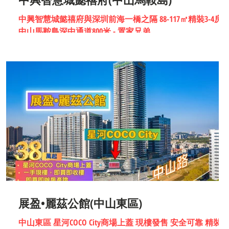
中興智慧城懿禧府與深圳前海一橋之隔 88-117㎡精裝3-4房 |
智
中山馬鞍島深中通道800米 - 置家兄弟
展盈•麗茲公館(中山東區)
中山東區 星河COCO City商場上蓋 現樓發售 安全可靠 精裝入