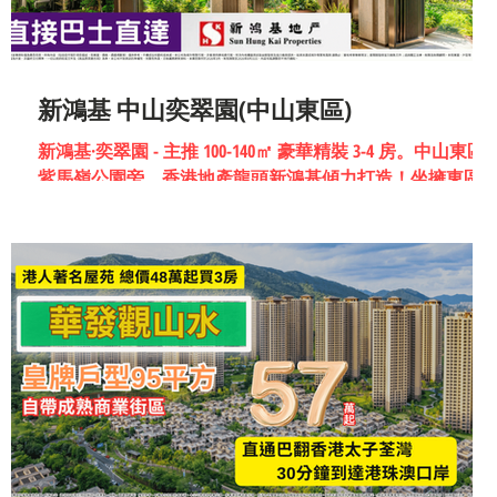
新鴻基 中山奕翠園(中山東區)
新鴻基·奕翠園 - 主推 100-140㎡ 豪華精裝 3-4 房。中山東區
紫馬嶺公園旁、香港地產龍頭新鴻基傾力打造！坐擁東區
CBD 繁華配套與頂級港式物管。