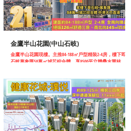
金鷹半山花園(中山石岐)
金鷹半山花園現樓。主推84-188㎡戶型精裝2-4房，樓下即達
撼
石岐萬象匯58萬㎡城芯綜合體，享8500平立體疊水園林。斥
資40億打造的地標建築，中港大巴直達，置家兄弟實地測
評。