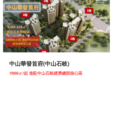
中山華發首府(中山石岐)
19000㎡/起 進駐中山石岐經濟總部核心區