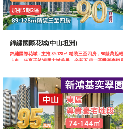
錦繡國際花城(中山坦洲)
錦繡國際花城 - 主推 89-128㎡ 精裝三至四房，90餘萬起輕鬆
上車，坐享千畝湖居大城美景。全新五期二區香湖壹號震
登場 !