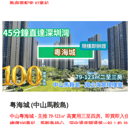
熟商業配套 87萬起
粤海城 (中山馬鞍島)
中山粵海城 - 主推 79-123㎡ 高實用三至四房。即買即入住,
總價100萬起。馬鞍島核心，深中通道開通第一站！約 30 分
鐘直達深圳前海，省屬國企粵海置地匠心打造，享一線海岸