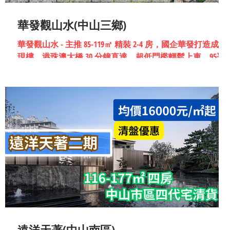
華發觀山水(中山三鄉)
華發觀山水 - 主推 85-119㎡ 精裝 2-4 房，國企華發打造成熟
現樓。港珠澳大橋 30 分鐘直達，超低門檻輕鬆上車，95平
方最抵優惠價由57萬起 !
遠洋天著(中山南區)