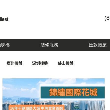
​(
llest
地睇樓
裝修服務
匯款措施
廣州樓盤
深圳樓盤
佛山樓盤