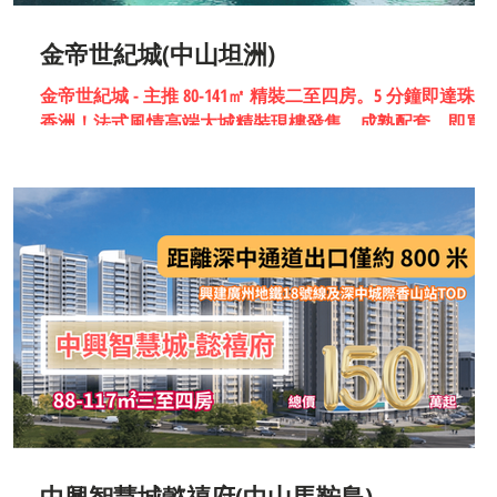
金帝世紀城(中山坦洲)
金帝世紀城 - 主推 80-141㎡ 精裝二至四房。5 分鐘即達珠海
香洲！法式風情高端大城精裝現樓發售，成熟配套、即買
入住，港澳業主輕鬆實現雙城生活。
中興智慧城懿禧府(中山馬鞍島)