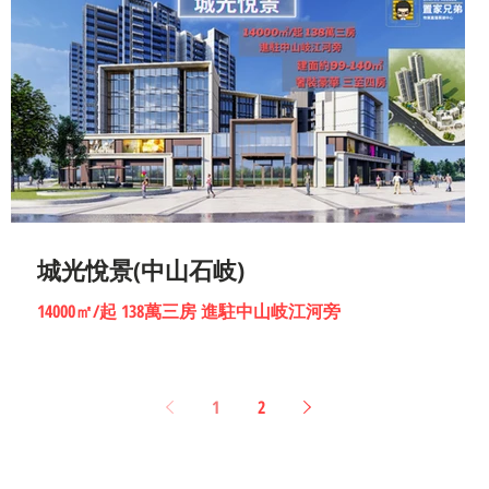
城光悅景(中山石岐)
14000㎡/起 138萬三房 進駐中山岐江河旁
1
2