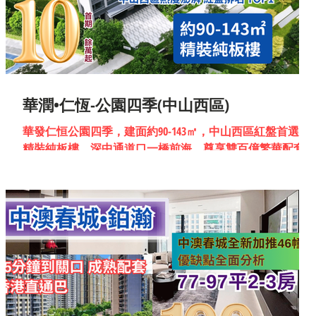
華潤•仁恆-公園四季(中山西區)
華發仁恒公園四季，建面約90-143㎡，中山西區紅盤首選！
精裝純板樓。深中通道口一橋前海，尊享雙百億繁華配套。