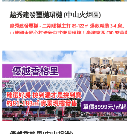
越秀建發璽樾珺樾 (中山火炬區)
越秀建發璽樾 - 二期珺樾主打 89-122㎡ 爆款精裝 3-4 房。中
山雙國企匠心打造新中式奢居現樓！坐擁東區 CBD 繁華與極
致綠意。
優越香格里(中山坦洲)