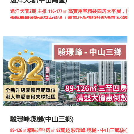
遠洋天著2期 主推 116-177㎡ 高實用率精裝四房大平層，博
愛路旁極速對接深中通道！第四代住宅設計配備華為鴻蒙
家全屋智能，置家兄弟與你直達現場考察 !
駿璟峰境樾(中山三鄉)
89-126㎡精裝3至4房㎡ 92萬起 駿璟峰·境樾 - 中山三鄉核心，