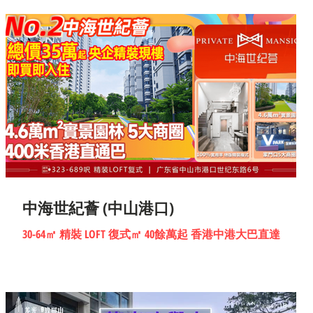
景觀與成熟商業，最新精裝現樓發售 !
中海世紀薈 (中山港口)
30-64㎡ 精裝 LOFT 復式㎡ 40餘萬起 香港中港大巴直達