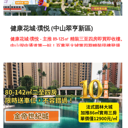
健康花城·璞悦 (中山翠亨新區)
健康花城·璞悅 - 主推 89-125㎡ 精裝三至四房即買即收樓。
中山深中通道第一站！百萬平大城第四期精裝現樓登場。