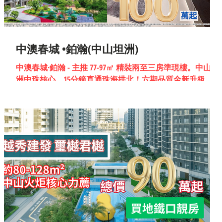
中澳春城 •鉑瀚(中山坦洲)
中澳春城·鉑瀚 - 主推 77-97㎡ 精裝兩至三房準現樓。中山坦
洲中珠核心，15分鐘直通珠海拱北！六期品質全新升級。超
寬樓距、實景可鑑。