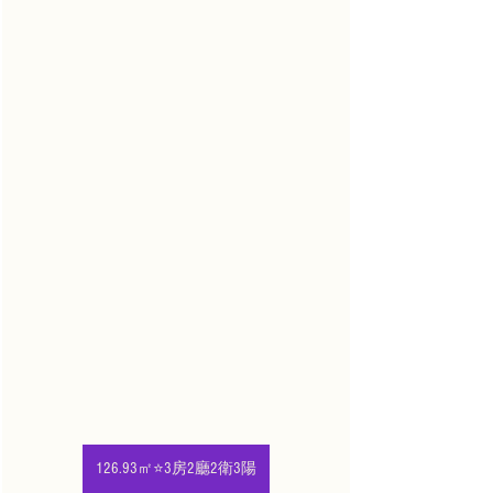
126.93㎡⭐3房2廳2衛3陽