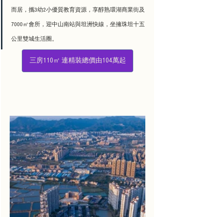
而居，攜3幼2小優質教育資源，享醇熟環湖商業街及
7000㎡會所，迎中山南站與坦洲快線，坐擁珠坦十五
公里雙城生活圈。
三房110㎡ 連精裝總價由104萬起