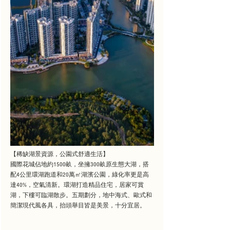
【稀缺湖景資源，公園式舒適生活】
國際花城佔地約1500畝，坐擁300畝原生態大湖，搭
配4公里環湖跑道和20萬㎡湖濱公園，綠化率更是高
達40%，空氣清新。環湖打造精品住宅，居家可賞
湖，下樓可臨湖散步。五期劃分，地中海式、歐式和
簡潔現代風各具，抬頭舉目皆是美景，十分宜居。