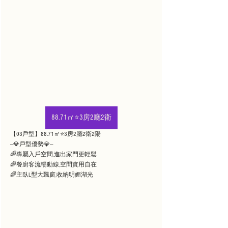
88.71㎡⭐3房2廳2衛
【03戶型】88.71㎡⭐3房2廳2衛2陽
—💎戶型優勢💎—
🌈專屬入戶空間,進出家門更輕鬆
🌈餐廚客流暢動線,空間實用自在
🌈主臥L型大飄窗,收納明媚湖光