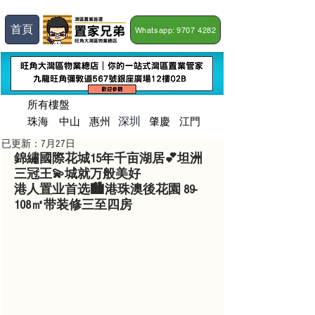
首頁
Whatsapp: 9707 4282
所有樓盤
深圳
珠海
​中山
惠州
肇慶
江門
已更新：
7月27日
錦繡國際花城15年千亩湖居💕坦洲
三冠王💫城就万般美好
港人置业首选🏙港珠澳後花園 89-
108㎡带装修三至四房