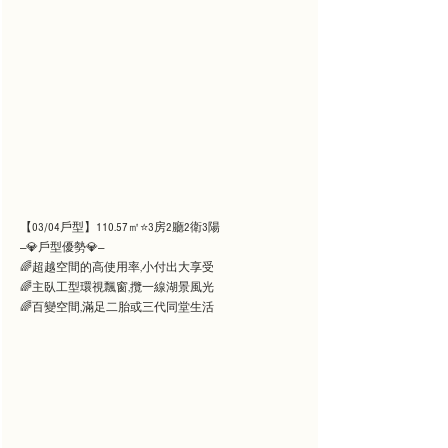
【03/04戶型】110.57㎡⭐3房2廳2衛3陽
—💎戶型優勢💎—
🌈超越空間的高使用率,小付出大享受
🌈主臥工型環視飄窗,攬一線湖景風光
🌈百變空間,滿足二胎或三代同堂生活