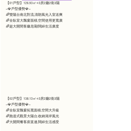
【01戶型】126.93㎡⭐3房2廳2衛3陽
—💎戶型優勢💎—
🌈雙陽台南北對流,清朗風光入室送爽
🌈全臥室大飄窗面積,空間使用更寬廣
🌈超大開間客廳,彰顯闊綽生活廣度
【02戶型】138.13㎡⭐3房2廳2衛3陽
—💎戶型優勢💎—
🌈全臥室飄窗拓寬面積,空間大升級
🌈跑道式觀景大陽台,收納湖岸風光
🌈大開間餐客廚直連,闊綽生活感受