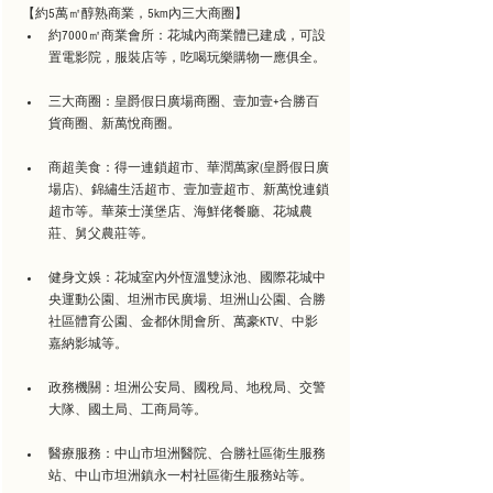
【約5萬㎡醇熟商業，5km內三大商圈】
約7000㎡商業會所：花城內商業體已建成，可設
置電影院，服裝店等，吃喝玩樂購物一應俱全。
三大商圈：皇爵假日廣場商圈、壹加壹+合勝百
貨商圈、新萬悅商圈。
商超美食：得一連鎖超市、華潤萬家(皇爵假日廣
場店)、錦繡生活超市、壹加壹超市、新萬悅連鎖
超市等。華萊士漢堡店、海鮮佬餐廳、花城農
莊、舅父農莊等。
健身文娛：花城室內外恆溫雙泳池、國際花城中
央運動公園、坦洲市民廣場、坦洲山公園、合勝
社區體育公園、金都休閒會所、萬豪KTV、中影
嘉納影城等。
政務機關：坦洲公安局、國稅局、地稅局、交警
大隊、國土局、工商局等。
醫療服務：中山市坦洲醫院、合勝社區衛生服務
站、中山市坦洲鎮永一村社區衛生服務站等。