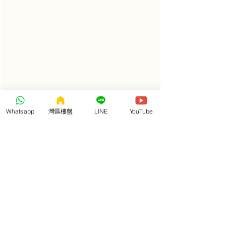
Whatsapp
灣區樓盤
LINE
YouTube
【3幼2小鄰中學 坦洲高中選址花城旁】
國際花城社區內規劃建成3所幼兒園2所小學，下
樓即可到學校給孩子多睡一小時；坦洲中學納入