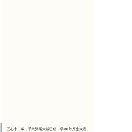
匠心十二載，千畝湖居大城已成，環300畝原生大湖