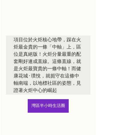
項目位於火炬核心地帶，踩在火
炬最金貴的一條「中軸」上，區
位是真絕版！火炬分量最重的配
套剛好連成直線。這條直線，就
是火炬最寶貴的一條中軸！而健
康花城·璞悅，就扼守在這條中
軸南端，以地標社區的姿態，見
證著火炬中心的崛起
灣區半小時生活圈