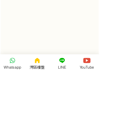
建面約89-125㎡精裝三四房
Whatsapp
灣區樓盤
LINE
YouTube
超高贈率，實用神戶型！
爆品戶型：建面約89㎡ (2+1房2廳2衛)
三開間全明朝南戶型，超高使用率，約6公尺寬景陽
台，雙衛浴豪華配套