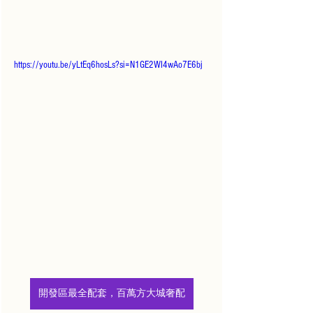
https://youtu.be/yLtEq6hosLs?si=N1GE2WI4wAo7E6bj
開發區最全配套，百萬方大城奢配