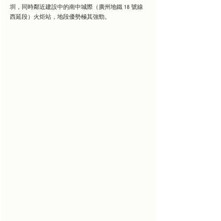
圳，同時鄰近建設中的南中城際（廣州地鐵 18 號線
西延段）火炬站，地段優勢極其強勁。