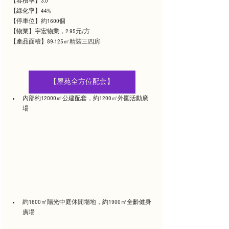
【容積率】3.0
【綠化率】44%
【停車位】約1600個
【物業】宇宏物業，2.95元/方
【產品面積】89-125㎡精裝三四房
【屋苑全方位配套】
內部約12000㎡公建配套，約1200㎡外圍活動廣
場
約1600㎡陽光中庭休閒場地，約1900㎡全齡健身
廣場