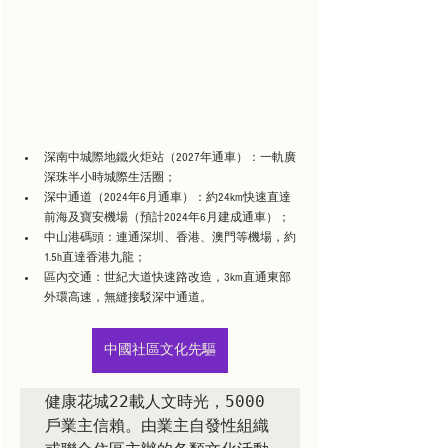
深南中城際地鐵火炬站（2027年通車）：一軌廣
深珠半小時城際生活圈；
深中通道（2024年6月通車）：約24km快速直達
前海及寶安機場（預計2024年6月建成通車）；
中山港碼頭：連通深圳、香港、澳門等機場，約
1.5h直達香港九龍；
區內交通：世紀大道快速路改造，3km直通東部
外環高速，無縫接駁深中通道。
中國社區文化先驅
健康花城22載人文時光，5000
戶業主信賴。由業主自發性組織