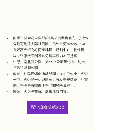
商業：健康花城自配約1萬㎡商業街底商，步行5
分鐘可到達太陽城商圈。另外星河cococity，240
公尺高火炬之心商業地標（規劃中），徳仲廣
場，張家邊商圈等10分鐘車程內均可抵達。
生態：南北雙公園－約38.05公頃華佗山，約240
英畝得能湖公園。
教育：社區自備兩所幼兒園；火炬中心小、火炬
一中、火炬第一幼兒園三大省級學校環繞；計畫
劃分學區是香暉園小學（開發區最好）。
醫院：火炬區醫院、健康花城門診。
深中通道成就火炬