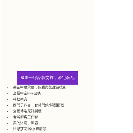
國際一線品牌交標，豪宅奢配
央企中建承建，鋁膜爬架建築技術
全屋中空low-e玻璃
科勒衛具
西門子四合一智慧門鎖/開關面板
全屋博洛尼訂製櫃
老闆廚房三件套
美的浴霸、涼霸
法恩莎花灑/水槽龍頭