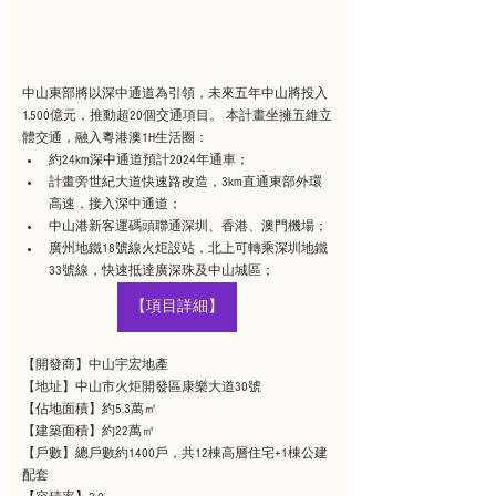
中山東部將以深中通道為引領，未來五年中山將投入
1,500億元，推動超20個交通項目。 本計畫坐擁五維立
體交通，融入粵港澳1H生活圈：
約24km深中通道預計2024年通車；
計畫旁世紀大道快速路改造，3km直通東部外環
高速，接入深中通道；
中山港新客運碼頭聯通深圳、香港、澳門機場；
廣州地鐵18號線火炬設站，北上可轉乘深圳地鐵
33號線，快速抵達廣深珠及中山城區；
【項目詳細】
【開發商】中山宇宏地產
【地址】中山市火炬開發區康樂大道30號
【佔地面積】約5.3萬㎡
【建築面積】約22萬㎡ ‍‍
【戶數】總戶數約1400戶，共12棟高層住宅+1棟公建
配套