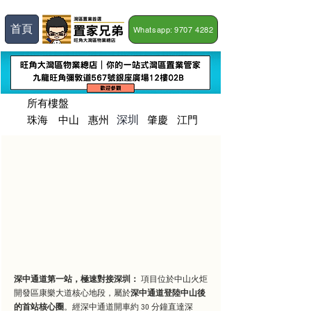
首頁
Whatsapp: 9707 4282
所有樓盤
深圳
珠海
​中山
惠州
肇慶
江門
深中通道第一站，極速對接深圳：
 項目位於中山火炬
開發區康樂大道核心地段，屬於
深中通道登陸中山後
的首站核心圈
。經深中通道開車約 30 分鐘直達深