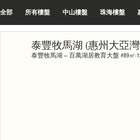
全部
所有樓盤
中山樓盤
珠海樓盤
泰豐牧馬湖 (惠州大亞灣
泰豐牧馬湖 — 百萬湖居教育大盤 
#89
㎡-