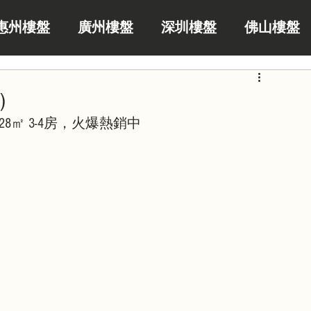
惠州樓盤
廣州樓盤
深圳樓盤
佛山樓盤
)
128㎡ 3-4房，火爆熱銷中