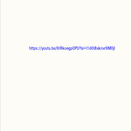
https://youtu.be/6tRkoegpOPU?si=l1d0I8xknvr9MOjI