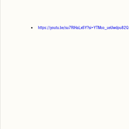
https://youtu.be/su7RlHaLx6Y?si=YTMco_ueUwdpu82Q