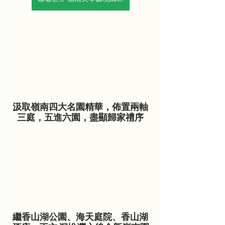
汲取嶺南四大名園精華，佈置兩軸
三庭，五進六園，盡顯歸家禮序
繼香山湖公園、海天庭院、香山湖