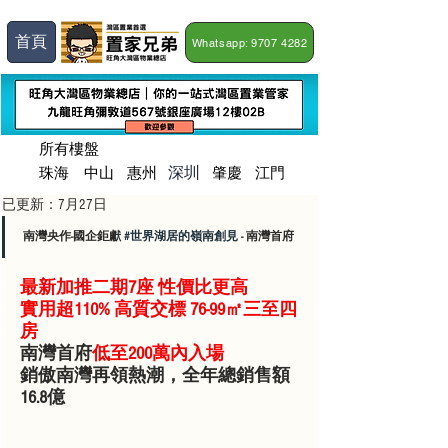
首頁
Whatsapp: 9707 4282
所有樓盤
深圳
珠海
​中山
惠州
肇慶
江門
已更新：
7月27日
南灣央作-國企鉅獻 
#世界湖居的嶺南創見
 - 南灣首府
最新加推二期7座 性價比更高 
實用超110% 高質交標 76-99㎡三至四
房
南灣首府
低至200萬內入場
銷傲南灣再領熱潮，全年總銷售額
16.8億