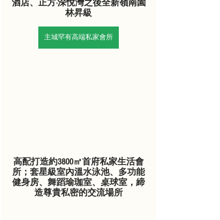
酒店、正方·深悅灣之後全新嶺南園
林昇級
主城罕有高端私家會所
高配打造約3800㎡首府私家生活會
所；套星級室內溫水泳池、多功能
健身房、舞蹈瑜珈室、桌球室，締
造尊貴私密的交流場所