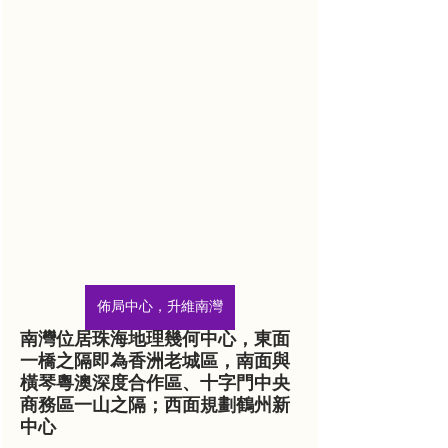
佈局中心，升維南灣
南灣位居珠海地理幾何中心，東面
一橋之隔即為香洲老城區，南面與
橫琴粵澳深度合作區、十字門中央
商務區一山之隔；西面規劃鶴州新
中心