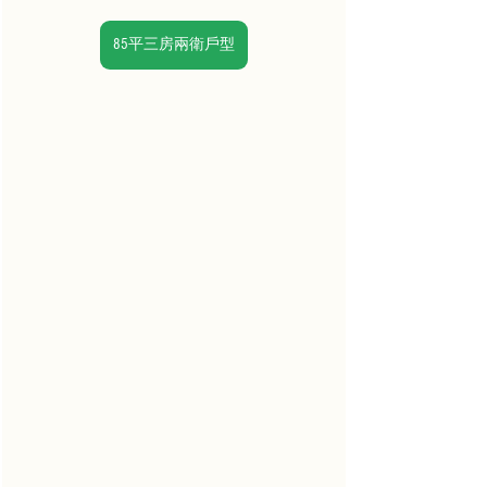
85平三房兩衛戶型