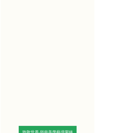
致敬世界·嶺南美學藝境園林