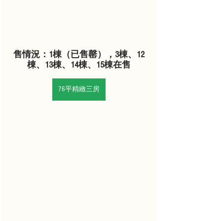
售情況：1棟（已售罄），3棟、12
棟、13棟、14棟、15棟在售
76平精緻三房