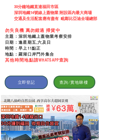
30分鐘地鐵直達福田市區
深圳地鐵14號線上蓋物業 附設區內最大商場
交通及生活配套應有盡有 毗鄰比亞迪全場總部
勿失良機 萬勿錯過
掃貨中
主題：深圳地鐵上蓋物
業考察安排
日期：逢星期五,六及日
時間：早上11點正
地點：羅湖
口岸門外
集
合
其他時間地點請WHATSAPP查詢
查詢/實地睇樓
立即登記