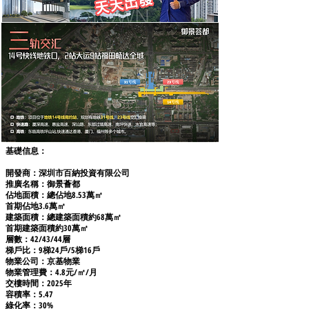
基礎信息：
開發商：深圳市百納投資有限公司
推廣名稱：御景薈都
佔地面積：總佔地8.53萬㎡
首期佔地3.6萬㎡
建築面積：總建築面積約68萬㎡
首期建築面積約30萬㎡
層數：42/43/44層
梯戶比：9梯24戶/5梯16戶
物業公司：京基物業
物業管理費：4.8元/㎡/月
交樓時間：2025年
容積率：5.47
綠化率：30%