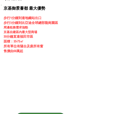
京基御景薈都 最大優勢
步行1分鍾
到達地鐵站出口
步行3分鍾到比亞迪全球總部龍崗園區
周邊租務需求強勁
京基自建區內最大型商場
30分鐘直達福田市區
⾯積
：35-75
㎡
所有單位有陽台及廁所有窗
​售價由68萬起