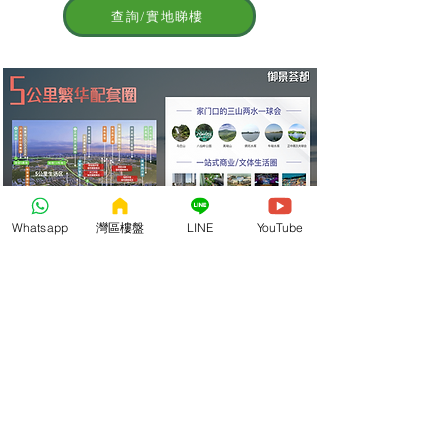
查詢/實地睇樓
Whatsapp
灣區樓盤
LINE
YouTube
深圳地鐵上蓋物業考察安排
名字
參觀人數（選填)