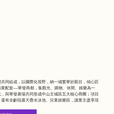
業體共同組成，以國際化視野，納一城繁華於眼目，傾心匠
業配套——華發商都，集觀光、購物、休閒、娛樂為一
此，與華發廣場共同形成中山主城區五大核心商圈；項目
，還有全齡段露天疊水泳池、兒童娛樂區，讓業主盡享現