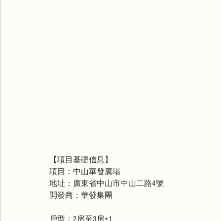
【項目基礎信息】
項目：中山華發廣場
地址：廣東省中山市中山二路4號
開發商：華發集團
戶型：2房至3房+1