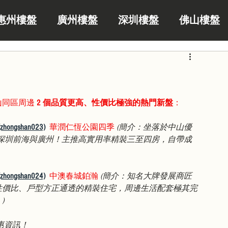
惠州樓盤
廣州樓盤
深圳樓盤
佛山樓盤
同區周邊 
2 個品質更高、性價比極強的熱門新盤
：
shan023)
華潤仁恆公園四季
(簡介：坐落於中山優
深圳前海與廣州！主推高實用率精裝三至四房，自帶成
shan024)
中澳春城鉑瀚
(簡介：知名大牌發展商匠
性價比、戶型方正通透的精裝住宅，周邊生活配套極其完
)
惠資訊！