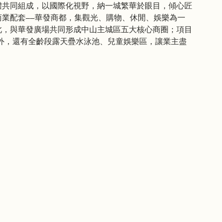
業體共同組成，以國際化視野，納一城繁華於眼目，傾心匠
業配套——華發商都，集觀光、購物、休閒、娛樂為一
此，與華發廣場共同形成中山主城區五大核心商圈；項目
此外，還有全齡段露天疊水泳池、兒童娛樂區，讓業主盡