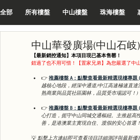
全部
所有樓盤
中山樓盤
珠海樓盤
中山華發廣場(中山石岐)
【最新銷控通知】本項目現已基本售罄！
錯過了也不用可惜！【置家兄弟】為您嚴選了中山
👉 
推薦樓盤 A：點擊查看最新精選現樓專題 (zhong
越核心地段，經深中通道/中江高速極速直達
熟商業與品質社區園林，品質受市場認可！)
👉 
推薦樓盤 B：點擊查看最新精選現樓專題 (zhong
心打造，扼守中山同城交通樞紐。主推超高
善，是港澳業主實現自住、渡假的安心首選！
💡 
點擊上方連結即可查看項目詳細測評與最新優