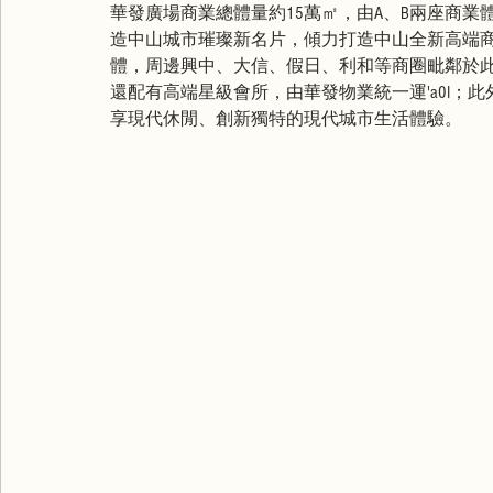
華發廣場商業總體量約15萬㎡，由A、B兩座商
造中山城市璀璨新名片，傾力打造中山全新高端商
體，周邊興中、大信、假日、利和等商圈毗鄰於
還配有高端星級會所，由華發物業統一運'a0I；
享現代休閒、創新獨特的現代城市生活體驗。