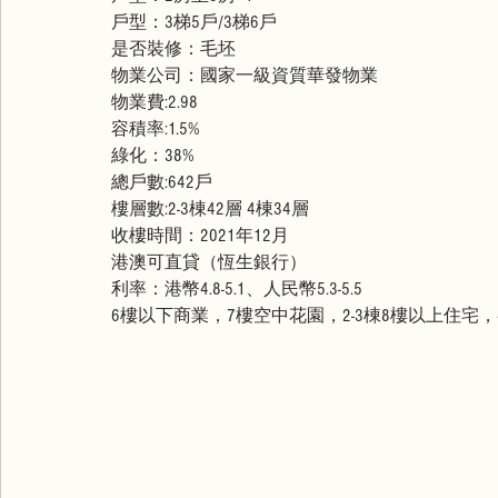
戶型：3梯5戶/3梯6戶
是否裝修：毛坯
物業公司：國家一級資質華發物業
物業費:2.98
容積率:1.5%
綠化：38%
總戶數:642戶
樓層數:2-3棟42層 4棟34層
收樓時間：2021年12月
港澳可直貸（恆生銀行）
利率：港幣4.8-5.1、人民幣5.3-5.5
6樓以下商業，7樓空中花園，2-3棟8樓以上住宅，