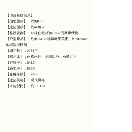
【項目基礎信息】
【佔地面積】：約9萬㎡
【建築面積】：約44萬㎡
【整體規劃】：18棟住宅+約8000㎡商業風情街
【戶型產品】：約95-139㎡地鐵瞰景美宅、約20-203㎡
地鐵臨街旺舖
【總戶數】：2263戶
【梯戶比】：兩梯兩戶、兩梯四戶、兩梯五戶
【容積率】：約3.3
【綠地率】：約30%
【產權年限】：70年
【建築風格】：現代風格
【車位配比】：約1：1.23