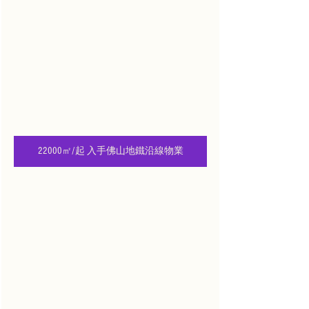
22000㎡/起 入手佛山地鐵沿線物業