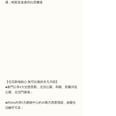
通；輕鬆直達廣州白雲機場
【北滘新城核心 無可比擬的非凡天賦】
▲家門口享4大生態景觀，北滘公園、和園、君蘭河堤
公園、北滘門廣場；
▲約2km內享6大購物中心約30萬方商業環繞，娛樂生
活觸手可及；