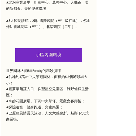
▲北滘商業廣場、鉅富中心、萬聯中心、天璣薈、美
的新都薈、美的悅然廣場；
▲3大醫院護航，和祐國際醫院（三甲級在建），佛山
婦幼新城院區（三甲）、北滘醫院（二甲）。
小區內園環境
世界園林大師Bill Bensley的精妙演繹
▲佔地約4萬㎡中央景觀園林，面積約5.5個足球場大
小；
▲圓夢華爾茲入口、仰望星空兒童區、綠野仙踪生活
區；
▲奇妙花園廣場、下沉中央草坪、景觀會客廊架；
▲探險迷宮、健身跑道、兒童樂園；
▲巴厘島風情露天泳池、人文六感會所、魅影下沉式
商業街。