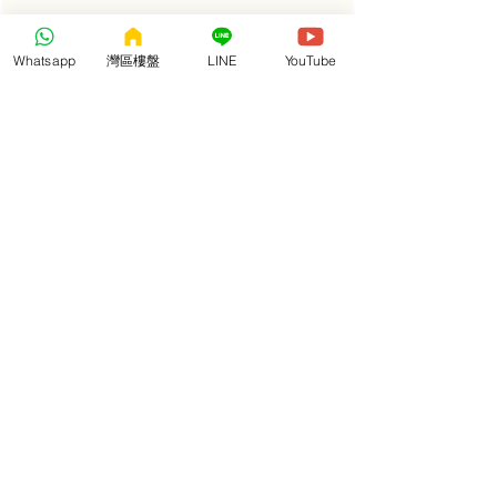
Whatsapp
灣區樓盤
LINE
YouTube
【建築面積約105㎡南北對流通透戶型】
【建築面積約107㎡四開間全南向親情房】