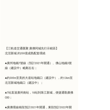
【三軌道交通匯聚 廣佛同城先行示範區】
北滘新城 約200億成熟配套環繞
▲廣州地鐵7號線（預計2021年開通）、佛山地鐵3號
線（建設中）毗鄰左右；
▲約300m至美的大道站地鐵口（建設中），約1.3km至
北滘新城地鐵口（建設中）；
▲7站直達廣州南站，18站到珠江新城，便捷通勤廣佛
CBD；
▲廣佛環線南段預計2021年開通，東段預計2022年開