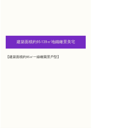
建築面積約95-139㎡地鐵瞰景美宅
【建築面積約95㎡一線瞰園景戶型】