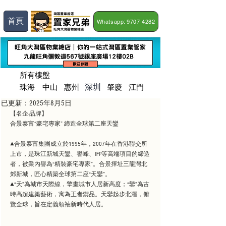
首頁
Whatsapp: 9707 4282
所有樓盤
深圳
珠海
​中山
惠州
肇慶
江門
已更新：
2025年8月5日
【名企·品牌】
合景泰富“豪宅專家” 締造全球第二座天鑾
▲合景泰富集團成立於1995年，2007年在香港聯交所
上市，是珠江新城天鑾、譽峰、IFP等高端項目的締造
者，被業內譽為“精裝豪宅專家”。合景擇址三龍灣北
郊新城，匠心精築全球第二座“天鑾”。
▲“天”為城市天際線，擎畫城市人居新高度；“鑾”為古
時高超建築藝術，寓為王者禦品。天鑾起步北滘，俯
覽全球，旨在定義領袖新時代人居。