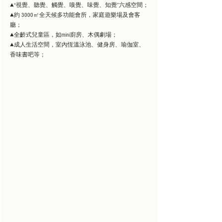
▲“視覺、聽覺、觸覺、嗅覺、味覺、知覺”六感空間；
▲約 3000㎡全天候多功能會所，家庭遊樂場及會客
廳；
▲全齡式兒童區，如mini廚房、木偶劇場；
▲成人生活空間，室內恆溫泳池、健身房、瑜伽室、
香味書吧等；