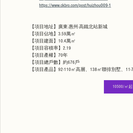
https://www.ckbro.com/post/huizhou009-1
【項目地址】廣東·惠州·高鐵北站新城
【項目佔地】3.59萬㎡
【項目建面】10.4萬㎡
【項目容積率】2.19
【項目產權】70年
【項目總戶數】約676戶
【項目產品】92-110㎡高層、138㎡聯排別墅、11-
10500/