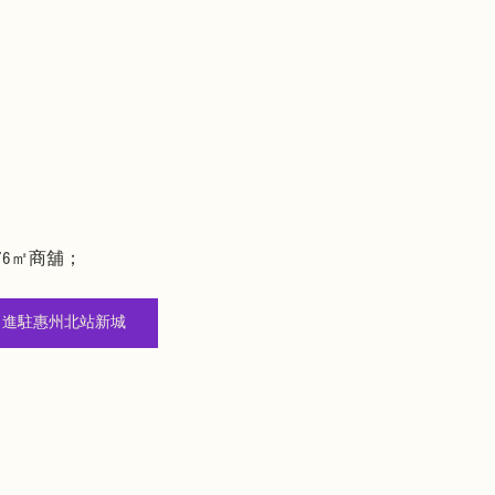
76㎡商舖；
㎡起 進駐惠州北站新城