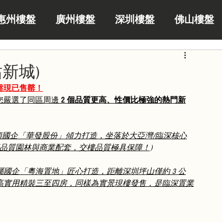
惠州樓盤
廣州樓盤
深圳樓盤
佛山樓盤
新城)
盤現已售罄！
嚴選了同區周邊 
2 個品質更高、性價比極強的熱門新
頭國企「華發股份」傾力打造，坐落於大亞灣/臨深核心
段高品質園林與商業配套，交樓品質極具保障！)
屬國企「粵海置地」匠心打造，距離深圳坪山僅約 3 公
8㎡ 高實用精裝三至四房，同樣為實景現樓發售，是臨深置業