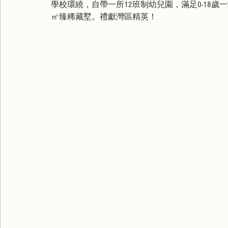
學校環繞，自帶一所12班制幼兒園，滿足0-18歲一站
㎡臻稀藏墅。禮獻灣區精英！