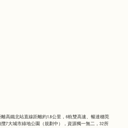
離高鐵北站直線距離約1.8公里，6軌雙高速、暢達穗莞
擁攬7大城市綠地公園（規劃中），資源獨一無二，32所