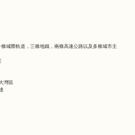
一條城際軌道，三條地鐵，兩條高速公路以及多條城市主
莞
大灣區
達