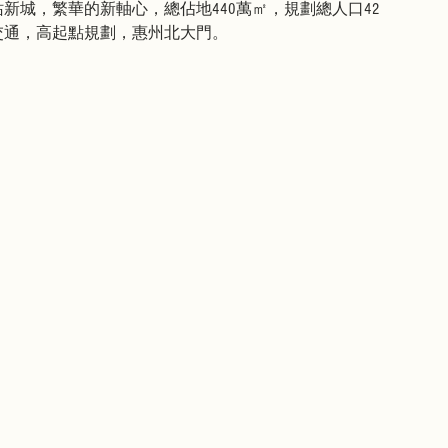
新城，繁華的新軸心，總佔地440萬㎡，規劃總人口42
道交通，高起點規劃，惠州北大門。