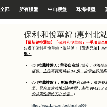
全部
所有樓盤
中山樓盤
珠海樓盤
保利·和悅華錦 (惠州北站
【最新銷控通知】「
保利·和悅華錦
」一手項目全
錯過了
保利·和悅華錦
？沒關係！【置家兄弟】為您
盤
：
👉 
[推薦樓盤 A：華發自在城
(簡介：珠海龍
板塊。主推高實用精裝 3-4 房，自帶全齡
👉 
[推薦樓盤 B：粵海·壹桂府
(簡介：廣東省
里。緊鄰萬達廣場成熟商圈，主推 89-12
的超高性價比安心首選！)
https://www.ckbro.com/post/huizhou009