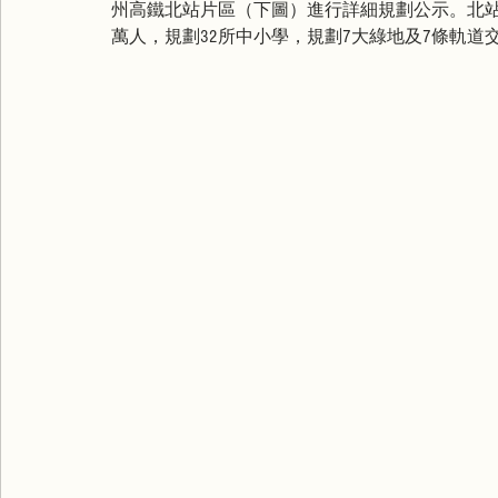
州高鐵北站片區（下圖）進行詳細規劃公示。北站
萬人，規劃32所中小學，規劃7大綠地及7條軌