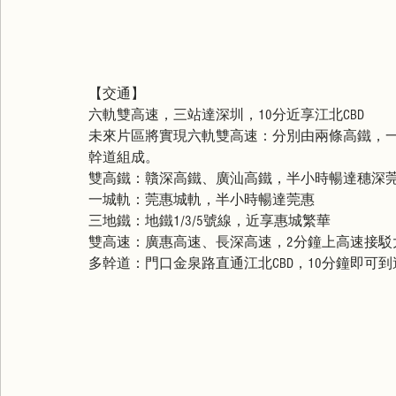
【交通】
六軌雙高速，三站達深圳，10分近享江北CBD
未來片區將實現六軌雙高速：分別由兩條高鐵，
幹道組成。
雙高鐵：贛深高鐵、廣汕高鐵，半小時暢達穗深
一城軌：莞惠城軌，半小時暢達莞惠
三地鐵：地鐵1/3/5號線，近享惠城繁華
雙高速：廣惠高速、長深高速，2分鐘上高速接駁
多幹道：門口金泉路直通江北CBD，10分鐘即可到