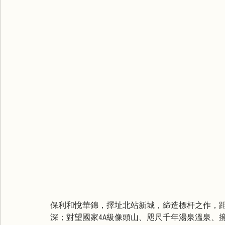
保利和悅華錦，擇址北站新城，締造標杆之作，距
深；對望國家4A級像頭山、咫尺千年湯泉溫泉、