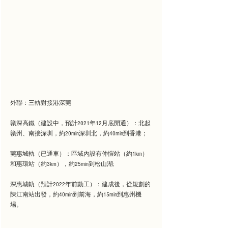
外聯：三軌對接港深莞
贛深高鐵（建設中，預計2021年12月底開通）：北起
贛州、南接深圳，約20min深圳北，約40min到香港；
莞惠城軌（已通車）：區域內設有仲愷站（約1km）
和惠環站（約3km），約25min到松山湖;
深惠城軌（預計2022年前動工）：建成後，從規劃的
陳江南站出發，約40min到前海，約15min到惠州機
場。