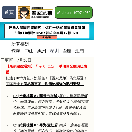
首頁
Whatsapp: 9707 4282
所有樓盤
深圳
珠海
​中山
惠州
肇慶
江門
已更新：
7月28日
【最新銷控通知】「
時代印記
」一手項目全盤現已售
罄！
錯過了
時代印記
？沒關係！【置家兄弟】為您嚴選了
同區周邊 
2 個品質更高、性價比極強的熱門新盤
：
👉 
[推薦樓盤 A：華發自在城
(簡介：珠海龍頭國
企「華發股份」傾力打造，坐落於大亞灣/臨深核
心板塊。主推高實用精裝 3-4 房，自帶全齡段高
品質園林與商業配套，交樓品質極具保障！)
👉 
[推薦樓盤 B：粵海·壹桂府 
(簡介：廣東省屬國
企「粵海置地」匠心打造，距離深圳坪山僅約 3 