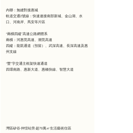
內聯：無縫對接惠城
軌道交通2號線：快速連接南部新城、金山湖、水
口、河南岸、馬安等片區
“兩橫四縱”高速公路網體系
兩橫：河惠莞高速、潮莞高速
四縱：龍凱通道（預留）、武深高速、長深高速及惠
州支線
“豐”字交通主框架快速通道
四環南路、惠新大道、惠橋快線、智慧大道
灣區矽谷·仲愷站旁·超70萬㎡生活藝術住區