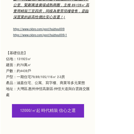
公里。緊鄰萬達廣場成熟商圈，主推 89-128㎡ 高
實用精裝三至四房，同樣為實景現樓發售，是臨
深置業的超高性價比安心首選！)
https://www.ckbro.com/post/huizhou009
https://www.ckbro.com/post/huizhou009-1
【基礎信息】
佔地：131923㎡ 
建面：約70萬㎡
戶數：約4439戶
戶型：一期住宅79/89/105/116㎡ 2-3房
產品：涵蓋住宅、公寓、寫字樓、商業等多元業態
地址：大灣區·惠州仲愷高新區·仲愷大道與白雲路交匯
處
12000/㎡起 時代精裝 信心之選