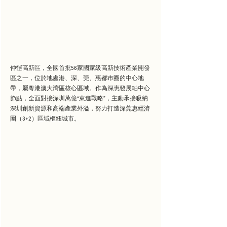
仲愷高新區，全國首批56家國家級高新技術產業開發
區之一，位於地處港、深、莞、惠都市圈的中心地
帶，屬粵港澳大灣區核心區域。作為深惠發展軸中心
節點，全面對接深圳萬億“東進戰略”，主動承接吸納
深圳創新資源和高端產業外溢，努力打造深莞惠經濟
圈（3+2）區域樞紐城市。