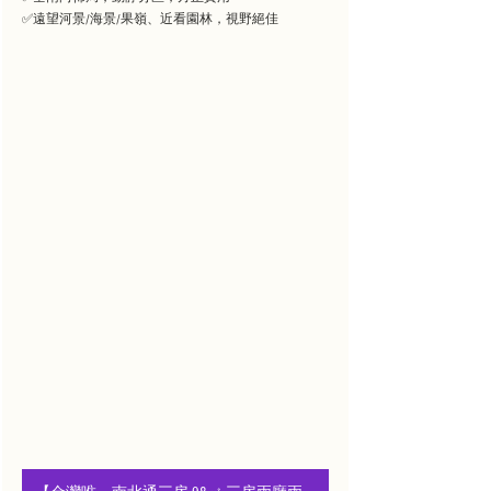
✅遠望河景/海景/果嶺、近看園林，視野絕佳