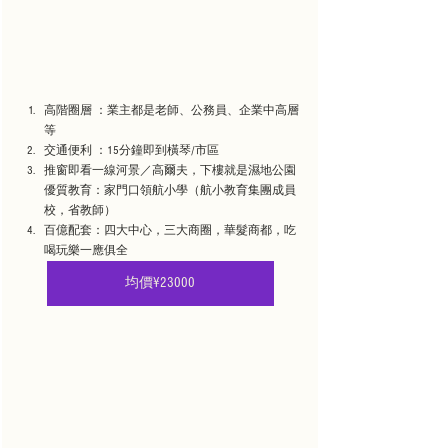
高階圈層 ：業主都是老師、公務員、企業中高層
等
交通便利 ：15分鐘即到橫琴/市區
推窗即看一線河景／高爾夫，下樓就是濕地公園
優質教育：家門口領航小學（航小教育集團成員
校，省教師）
百億配套：四大中心，三大商圈，華髮商都，吃
喝玩樂一應俱全
均價¥23000