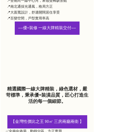
 📍全南向一線中心河，果嶺雙稀缺景觀
 📍南北通採光通風，格局方正
 📍大面寬設計，舒適開闊居住享受
 📍百變空間，戶型實用率高
——優+裝修 一線大牌精裝交付——
精選國際一線大牌精裝，綠色選材，嚴
苛標準，秉承​​優+裝潢品質，匠心打造生
活的每一個細節。
【金灣性價比之王 90㎡ 三房兩廳兩衛 】
✅全南向佈局，動靜分區，方正實用