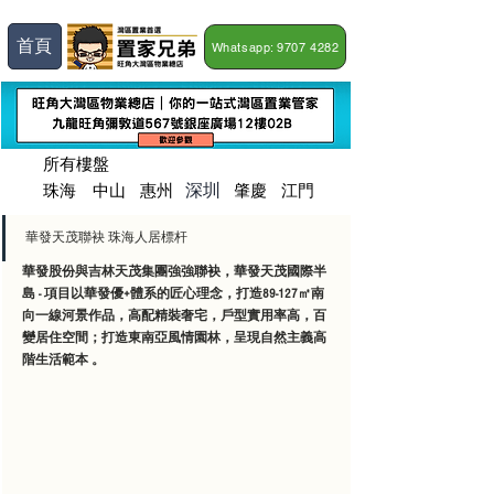
首頁
Whatsapp: 9707 4282
所有樓盤
深圳
珠海
​中山
惠州
肇慶
江門
華發天茂聯袂 珠海人居標杆
華發股份與吉林天茂集團強強聯袂，華發天茂國際半
島 - 項目以華發優+體系的匠心理念，打造89-127㎡南
向一線河景作品，高配精裝奢宅，戶型實用率高，百
變居住空間；打造東南亞風情園林，呈現自然主義高
階生活範本 。