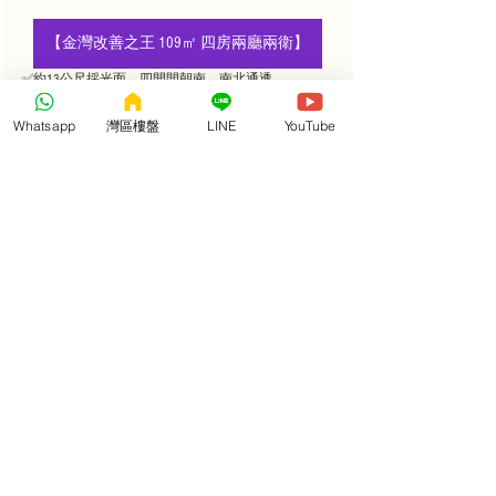
【金灣改善之王 109㎡ 四房兩廳兩衛】
✅約13公尺採光面，四開間朝南，南北通透
✅動靜分區，格局寬敞，三代同堂各得其所
Whatsapp
灣區樓盤
LINE
YouTube