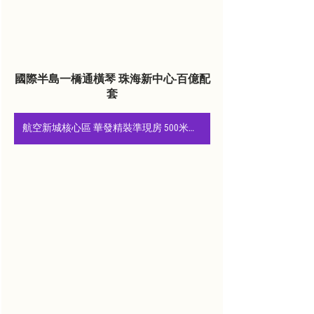
國際半島一橋通橫琴 珠海新中心·百億配
套
航空新城核心區 華發精裝準現房 500米內醇熟生活圈