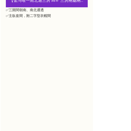
【金灣唯一南北通三房 98㎡ 三房兩廳兩衛】
✅三開間朝南、南北通透
✅主臥套間，附二字型衣帽間