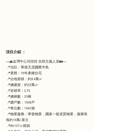
項目介紹 ：
——🌊金灣中心河頭排 自然主義人居🏡——
 📍項目：華發天茂國際半島
 📍業態：70年產權住宅
 📍佔地面積：約9.4萬㎡
 📍總建面：約32萬㎡
 📍容積率：2.75
 📍總棟數：23棟
 📍總戶數：1508戶
 📍車位數：1562個
 📍物業服務：華發物業，國家一級資質物業，服務珠
海約10萬+業主
 📍89-127㎡精裝