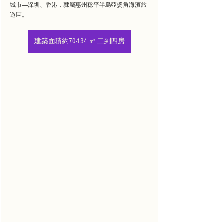
城市——深圳、香港，隸屬惠州稔平半島亞婆角海濱旅
遊區。
建築面積約70-134 ㎡ 二到四房