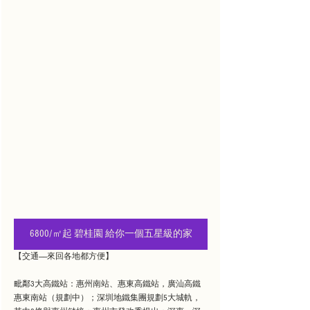
6800/㎡起 碧桂園 給你一個五星級的家
【交通——來回各地都方便】
毗鄰3大高鐵站：惠州南站、惠東高鐵站，廣汕高鐵
惠東南站（規劃中）；深圳地鐵集團規劃5大城軌，