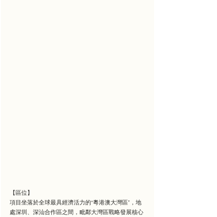
【區位】
項目坐落於全球最具經濟活力的“粵港澳大灣區”，地
處深圳、深汕合作區之間，毗鄰大灣區戰略發展核心