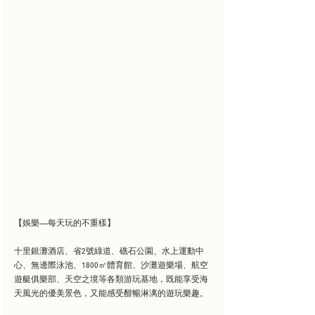
【娛樂——每天玩的不重樣】
十里銀灘酒店、省2號綠道、礁石公園、水上運動中
心、無邊際泳池、1800㎡體育館、沙灘遊樂場、航空
遊艇俱樂部、天空之境等各類游玩基地，既能享受海
天風光的優美景色，又能感受酣暢淋漓的遊玩樂趣。