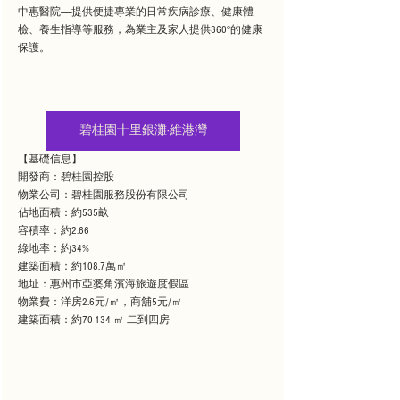
中惠醫院——提供便捷專業的日常疾病診療、健康體
檢、養生指導等服務，為業主及家人提供360°的健康
保護。
碧桂園十里銀灘·維港灣
【基礎信息】
開發商：碧桂園控股
物業公司：碧桂園服務股份有限公司
佔地面積：約535畝
容積率：約2.66
綠地率：約34%
建築面積：約108.7萬㎡
地址：惠州市亞婆角濱海旅遊度假區
物業費：洋房2.6元/㎡，商舖5元/㎡
建築面積：約70-134 ㎡ 二到四房