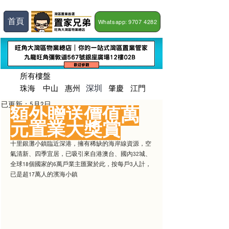
首頁
Whatsapp: 9707 4282
所有樓盤
深圳
珠海
​中山
惠州
肇慶
江門
已更新：
5月2日
額外贈送價值萬
元置業大獎賞
十里銀灘小鎮臨近深港，擁有稀缺的海岸線資源，空
氣清新、四季宜居，已吸引來自港澳台、國內32城、
全球18個國家的6萬戶業主匯聚於此，按每戶3人計，
已是超17萬人的濱海小鎮