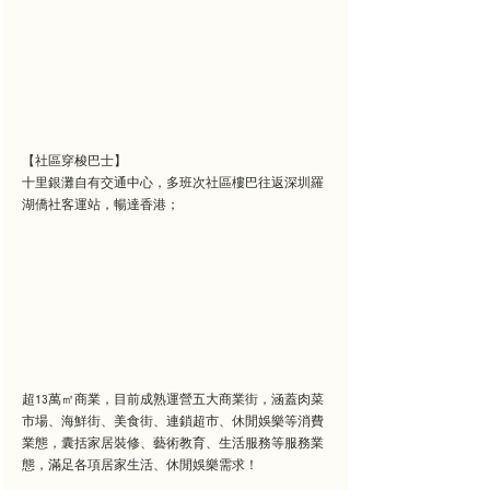
【社區穿梭巴士】
十里銀灘自有交通中心，多班次社區樓巴往返深圳羅
湖僑社客運站，暢達香港；
超13萬㎡商業，目前成熟運營五大商業街，涵蓋肉菜
市場、海鮮街、美食街、連鎖超市、休閒娛樂等消費
業態，囊括家居裝修、藝術教育、生活服務等服務業
態，滿足各項居家生活、休閒娛樂需求！