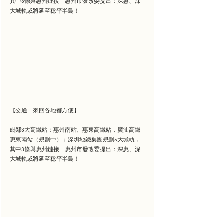
其中3條與惠州鏈接；惠州市發改委提出：深惠、深
大城軌或將延至稔平半島！
【交通——來回各地都方便】
毗鄰3大高鐵站：惠州南站、惠東高鐵站，廣汕高鐵
惠東南站（規劃中）；深圳地鐵集團規劃5大城軌，
其中3條與惠州鏈接；惠州市發改委提出：深惠、深
大城軌或將延至稔平半島！