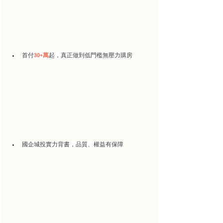
首付
30+萬
起，真正做到低門檻無壓力購房
國企城投實力背書，品質、權益有保障