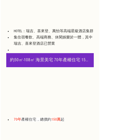
HOTEL：瑞吉、喜來登、萬怡等高端星級酒店集群
集住宿餐飲、高端商務、休閑娛樂於一體，其中
瑞吉、喜來登酒店已營業
約50㎡-108㎡ 海景美宅 70年產權住宅 150萬起
70年
產權住宅，總價約
150萬
起