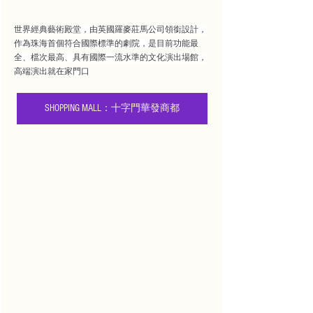
世界經典藝術殿堂，由英國羅麥莊馬公司領銜設計，
作為珠海首個符合國際標準的劇院，是目前功能最
全、檔次最高、具有國際一流水準的文化演出場館，
高端演出就在家門口
SHOPPING MALL：十字門華發商都