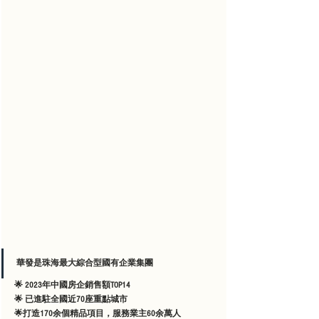
華發是珠海最大綜合型國有企業集團
🌟 2023年中國房企銷售額TOP14
🌟 已進駐全國近70座重點城市
🌟打造170余個精品項目，服務業主60余萬人