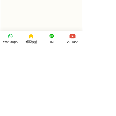
Whatsapp
灣區樓盤
LINE
YouTube
78-84㎡ 海景兩房一廳