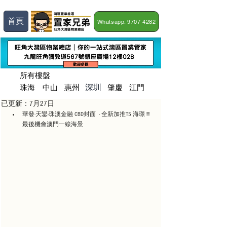
首頁
Whatsapp: 9707 4282
所有樓盤
深圳
珠海
​中山
惠州
肇慶
江門
已更新：
7月27日
華發·天鑾-珠澳金融 CBD封面  - 全新加推T5 海璟 !!! 
最後機會澳門一線海景