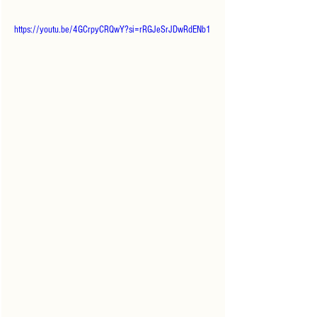
https://youtu.be/4GCrpyCRQwY?si=rRGJeSrJDwRdENb1