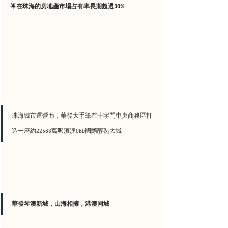
🌟在珠海的房地產市場占有率長期超過30%
珠海城市運營商，華發大手筆在十字門中央商務區打
造一座約22583萬呎濱澳CBD國際醇熟大城
華發琴澳新城，山海相擁，港澳同城