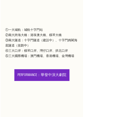
①一大城軌：城軌十字門站
②兩大跨海大橋：港珠澳大橋、橫琴大橋
③兩大隧道：十字門隧道（建設中）、十字門媽閣海
底隧道（規劃中）
④三大口岸：橫琴口岸、灣仔口岸、拱北口岸
⑤三大國際機場：澳門機場、香港機場、金灣機場
PERFORMANCE：華發中演大劇院