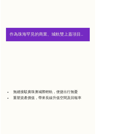
作為珠海罕見的商業、城軌雙上蓋項目，未來二、三期還將通過連廊實現商業互通
無縫接駁廣珠澳城際輕軌，便捷出行無憂
重塑資產價值，帶來長線升值空間及回報率