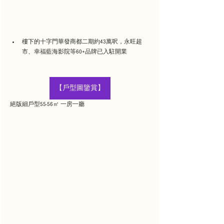
樓下的十字門華發商都二期約43萬呎，永旺超
市、幸福藍海影院等60+品牌已入駐開業
【戶型圖鑒賞】
絕版細戶型55-56㎡ 一房一廳