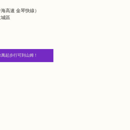
香海高速 金琴快線）
城區  
 50餘萬起步行可到山姆！