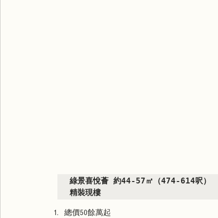
綠景喜悅薈 約44-57㎡（474-614呎）

精裝現樓 
總價50餘萬起 