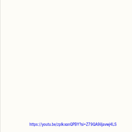
https://youtu.be/zpIkxanQPBY?si=Z79QA9iljavwj4LS