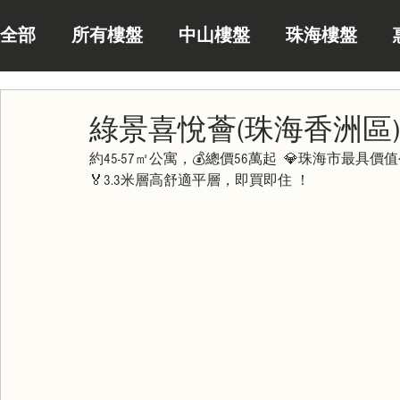
全部
所有樓盤
中山樓盤
珠海樓盤
綠景喜悅薈(珠海香洲區)
約45-57㎡公寓，💰總價56萬起  💎珠海市最具價值
🏅3.3米層高舒適平層，即買即住 ！