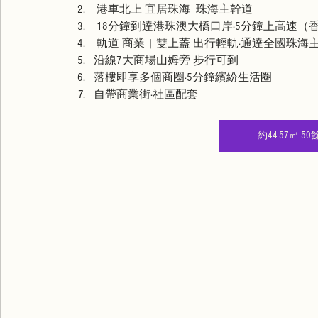
 港車北上 宜居珠海  珠海主幹道  
 18分鐘到達港珠澳大橋口岸·5分鐘上高速（
 軌道 商業 | 雙上蓋 出行輕軌·通達全國珠海主
沿線7大商場山姆旁 步行可到 
落樓即享多個商圈·5分鐘繽紛生活圈
自帶商業街·社區配套
約44-57㎡