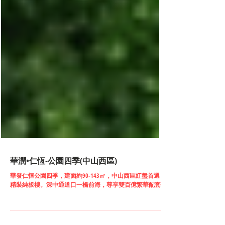
華潤•仁恆-公園四季(中山西區)
華發仁恒公園四季，建面約90-143㎡，中山西區紅盤首選！
精裝純板樓。深中通道口一橋前海，尊享雙百億繁華配套。