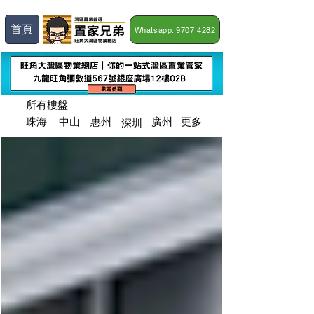
首頁
Whatsapp: 9707 4282
所有樓盤
深圳
​珠海
​中山
​惠州
廣州
更多