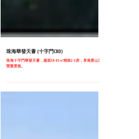
珠海華發天薈 (十字門CBD)
珠海十字門華發天薈，建面58-83㎡精裝2-3房，享海景山景
雙重景致。