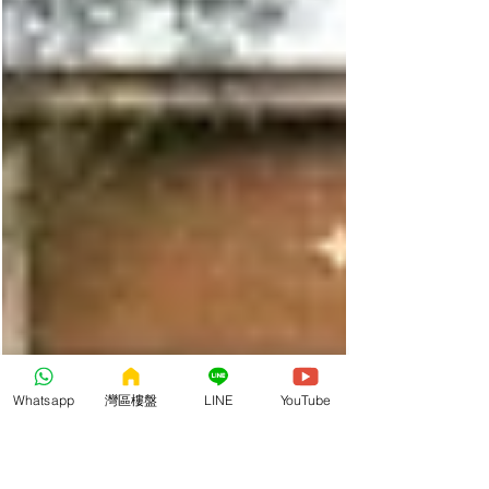
Whatsapp
灣區樓盤
LINE
YouTube