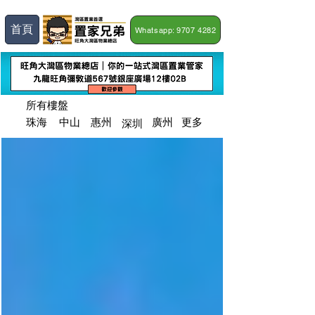
首頁
Whatsapp: 9707 4282
所有樓盤
深圳
​珠海
​中山
​惠州
廣州
更多