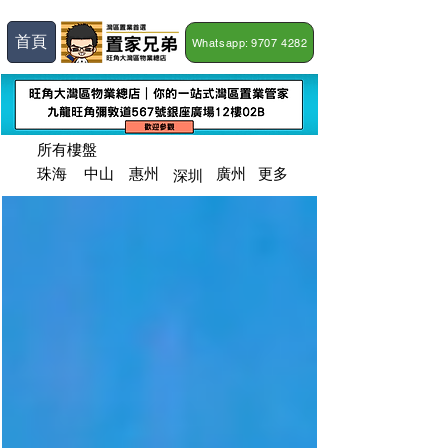
首頁
Whatsapp: 9707 4282
所有樓盤
深圳
​珠海
​中山
​惠州
廣州
更多