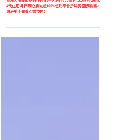
龍湖天瀾 - (珠海斗門)
龍湖天瀾建面約84-144㎡戶型 3-4房 76萬起 珠海湖心新城第
4代住宅 斗門湖心新城超100%使用率會所洋房 龍湖集團-中
國房地產開發企業TOP10