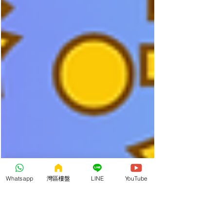
Whatsapp
灣區樓盤
LINE
YouTube