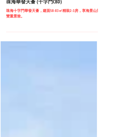
珠海華發天薈 (十字門CBD)
珠海十字門華發天薈，建面58-83㎡精裝2-3房，享海景山景
雙重景致。